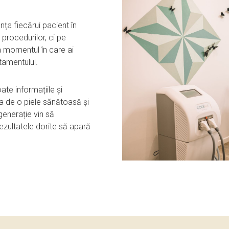
nța fiecărui pacient în
procedurilor, ci pe
la momentul în care ai
atamentului.
toate informațiile și
ra de o piele sănătoasă și
generație vin să
ezultatele dorite să apară