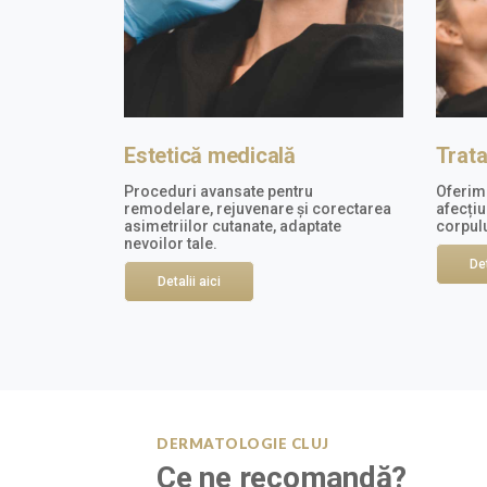
Estetică medicală
Trat
Proceduri avansate pentru
Oferim 
remodelare, rejuvenare și corectarea
afecțiu
asimetriilor cutanate, adaptate
corpulu
nevoilor tale.
Det
Detalii aici
DERMATOLOGIE CLUJ
Ce ne recomandă?