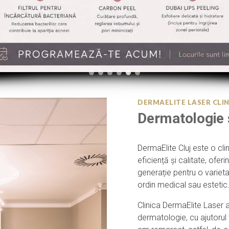
DERMAELITE LASER CLIN
Dermatologie ș
DermaElite Cluj este o cl
eficiență și calitate, ofer
generație pentru o varieta
ordin medical sau estetic
Clinica DermaElite Laser a
dermatologie, cu ajutorul