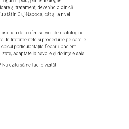
ungul timpului, prin tehnologiile
icare și tratament, devenind o clinică
 atât în Cluj-Napoca, cât și la nivel
misiunea de a oferi servicii dermatologice
ate. În tratamentele și procedurile pe care le
 calcul particularitățile fiecărui pacient,
izate, adaptate la nevoile și dorințele sale.
Nu ezita să ne faci o vizită!