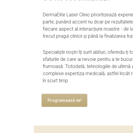
DermaElite Laser Clinic prioritizează experie
parte, punând accent nu doar pe rezultatele 
fiecare aspect al interacțiunii noastre - de 
trecut pragul clinicii și până la finalizarea tr
Specialiștii noștri îți sunt alături, oferindu-ți 
sfaturile de care ai nevoie pentru a te bucu
frumoasă. Totodată, tehnologiile de ultimă 
complexe expertiza medicală, astfel încât r
în scurt timp.
Programează-te!