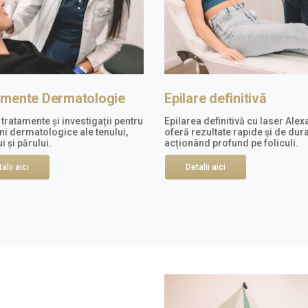
amente Dermatologie
Epilare definitivă
tratamente și investigații pentru
Epilarea definitivă cu laser Alex
ni dermatologice ale tenului,
oferă rezultate rapide și de dura
i și părului.
acționând profund pe foliculi.
alii aici
Detalii aici