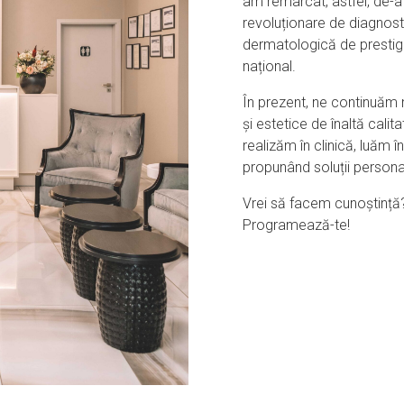
am remarcat, astfel, de-a l
revoluționare de diagnost
dermatologică de prestigiu
național.
În prezent, ne continuăm 
și estetice de înaltă calit
realizăm în clinică, luăm în
propunând soluții personal
Vrei să facem cunoștință? 
Programează-te!