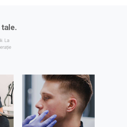
tale.
i. La
erație