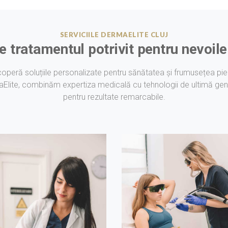
SERVICIILE DERMAELITE CLUJ
e tratamentul potrivit pentru nevoile 
operă soluțiile personalizate pentru sănătatea și frumusețea pieli
Elite, combinăm expertiza medicală cu tehnologii de ultimă gen
pentru rezultate remarcabile.