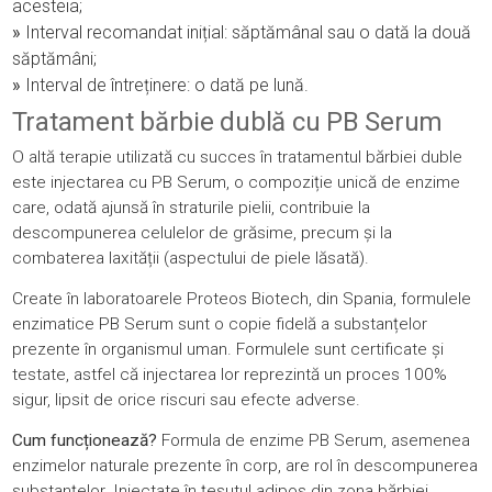
acesteia;
»
Interval recomandat inițial: săptămânal sau o dată la două
săptămâni;
»
Interval de întreținere: o dată pe lună.
Tratament bărbie dublă cu PB Serum
O altă terapie utilizată cu succes în tratamentul bărbiei duble
este injectarea cu PB Serum, o compoziție unică de enzime
care, odată ajunsă în straturile pielii, contribuie la
descompunerea celulelor de grăsime, precum și la
combaterea laxității (aspectului de piele lăsată).
Create în laboratoarele Proteos Biotech, din Spania, formulele
enzimatice PB Serum sunt o copie fidelă a substanțelor
prezente în organismul uman. Formulele sunt certificate și
testate, astfel că injectarea lor reprezintă un proces 100%
sigur, lipsit de orice riscuri sau efecte adverse.
Cum funcționează?
Formula de enzime PB Serum, asemenea
enzimelor naturale prezente în corp, are rol în descompunerea
substanțelor. Injectate în țesutul adipos din zona bărbiei,