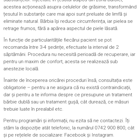
acestea acționează asupra celulelor de grăsime, transformând
țesutul în substanțe care mai apoi sunt preluate de limfă și
eliminate natural. Bărbia își reduce circumferința, iar pielea se
retrage frumos, fără a apărea aspectul de piele lăsată.
În funcție de particularitățile fiecărui pacient se pot
recomanda între 3-4 ședințe, efectuate la interval de 2
săptămâni. Procedura nu necesită perioadă de recuperare, iar
pentru un maxim de confort, acesta se realizează sub
anestezie locală.
Înainte de începerea oricărei proceduri însă, consultația este
obligatorie – pentru a ne asigura că nu există contraindicații,
dar și pentru a te informa despre ce presupune un tratament
bărbie dublă sau un tratament gușă, cât durează, ce măsuri
trebuie luate în prealabil etc.
Pentru programări și informații, nu ezita să ne contactezi. Îți
stăm la dispoziție atât telefonic, la numărul 0742 900 800, cât
și pe rețelele de socializare: Facebook și Instagram.