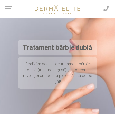
Tratament bărbie dublă
Realizăm sesiuni de tratament bărbie
dublă (tratament gușă) și proceduri
revoluționare pentru pielea lăsată de pe
gât!