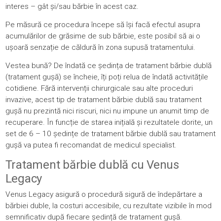
interes – gât și/sau bărbie în acest caz.
Pe măsură ce procedura începe să își facă efectul asupra
acumulărilor de grăsime de sub bărbie, este posibil să ai o
ușoară senzație de căldură în zona supusă tratamentului.
Vestea bună? De îndată ce ședința de tratament bărbie dublă
(tratament gușă) se încheie, îți poți relua de îndată activitățile
cotidiene. Fără intervenții chirurgicale sau alte proceduri
invazive, acest tip de tratament bărbie dublă sau tratament
gușă nu prezintă nici riscuri, nici nu impune un anumit timp de
recuperare. În funcție de starea inițială și rezultatele dorite, un
set de 6 – 10 ședințe de tratament bărbie dublă sau tratament
gușă va putea fi recomandat de medicul specialist.
Tratament bărbie dublă cu Venus
Legacy
Venus Legacy asigură o procedură sigură de îndepărtare a
bărbiei duble, la costuri accesibile, cu rezultate vizibile în mod
semnificativ după fiecare ședință de tratament gușă.