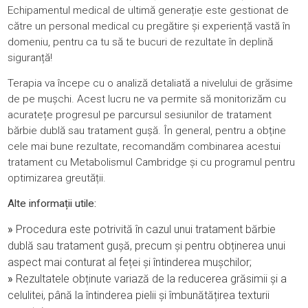
Echipamentul medical de ultimă generație este gestionat de
către un personal medical cu pregătire și experiență vastă în
domeniu, pentru ca tu să te bucuri de rezultate în deplină
siguranță!
Terapia va începe cu o analiză detaliată a nivelului de grăsime
de pe mușchi. Acest lucru ne va permite să monitorizăm cu
acuratețe progresul pe parcursul sesiunilor de tratament
bărbie dublă sau tratament gușă. În general, pentru a obține
cele mai bune rezultate, recomandăm combinarea acestui
tratament cu Metabolismul Cambridge și cu programul pentru
optimizarea greutății.
Alte informații utile:
»
Procedura este potrivită în cazul unui tratament bărbie
dublă sau tratament gușă, precum și pentru obținerea unui
aspect mai conturat al feței și întinderea mușchilor;
»
Rezultatele obținute variază de la reducerea grăsimii și a
celulitei
, până la întinderea pielii și îmbunătățirea texturii