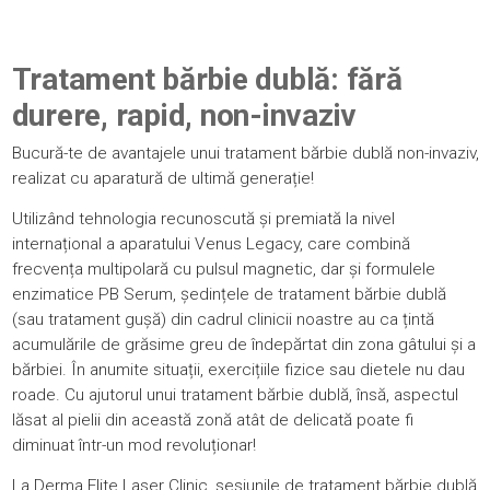
Tratament bărbie dublă: fără
durere, rapid, non-invaziv
Bucură-te de avantajele unui tratament bărbie dublă non-invaziv,
realizat cu aparatură de ultimă generație!
Utilizând tehnologia recunoscută și premiată la nivel
internațional a aparatului Venus Legacy, care combină
frecvența multipolară cu pulsul magnetic,
dar și formulele
enzimatice PB Serum,
ședințele de tratament bărbie dublă
(sau tratament gușă) din cadrul clinicii noastre au ca țintă
acumulările de grăsime greu de îndepărtat din zona gâtului și a
bărbiei. În anumite situații, exercițiile fizice sau dietele nu dau
roade. Cu ajutorul unui tratament bărbie dublă, însă, aspectul
lăsat al pielii din această zonă atât de delicată poate fi
diminuat într-un mod revoluționar!
La
Derma Elite Laser Clinic
, sesiunile de tratament bărbie dublă