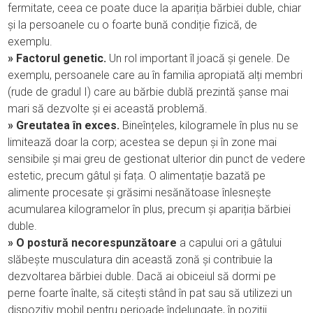
fermitate, ceea ce poate duce la apariția bărbiei duble, chiar
și la persoanele cu o foarte bună condiție fizică, de
exemplu.
» Factorul genetic.
Un rol important îl joacă și genele. De
exemplu, persoanele care au în familia apropiată alți membri
(rude de gradul I) care au bărbie dublă prezintă șanse mai
mari să dezvolte și ei această problemă.
» Greutatea în exces.
Bineînțeles, kilogramele în plus nu se
limitează doar la corp; acestea se depun și în zone mai
sensibile și mai greu de gestionat ulterior din punct de vedere
estetic, precum gâtul și fața. O alimentație bazată pe
alimente procesate și grăsimi nesănătoase înlesnește
acumularea kilogramelor în plus, precum și apariția bărbiei
duble.
» O postură necorespunzătoare
a capului ori a gâtului
slăbește musculatura din această zonă și contribuie la
dezvoltarea bărbiei duble. Dacă ai obiceiul să dormi pe
perne foarte înalte, să citești stând în pat sau să utilizezi un
dispozitiv mobil pentru perioade îndelungate, în poziții