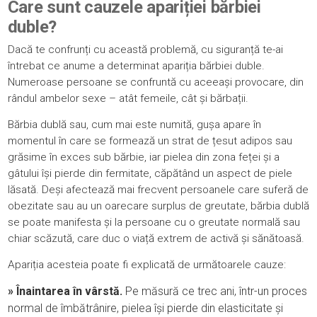
Care sunt cauzele apariției bărbiei
duble?
Dacă te confrunți cu această problemă, cu siguranță te-ai
întrebat ce anume a determinat apariția bărbiei duble.
Numeroase persoane se confruntă cu aceeași provocare, din
rândul ambelor sexe – atât femeile, cât și
bărbații
.
Bărbia dublă sau, cum mai este numită, gușa apare în
momentul în care se formează un strat de țesut adipos sau
grăsime în exces sub bărbie, iar pielea din zona feței și a
gâtului își pierde din fermitate, căpătând un aspect de
piele
lăsată
. Deși afectează mai frecvent persoanele care suferă de
obezitate sau au un oarecare surplus de greutate, bărbia dublă
se poate manifesta și la persoane cu o greutate normală sau
chiar scăzută, care duc o viață extrem de activă și sănătoasă.
Apariția acesteia poate fi explicată de următoarele cauze:
» Înaintarea în vârstă.
Pe măsură ce trec ani, într-un proces
normal de îmbătrânire, pielea își pierde din elasticitate și