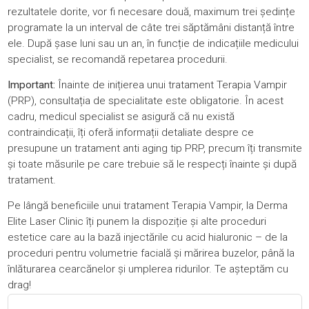
rezultatele dorite, vor fi necesare două, maximum trei ședințe
programate la un interval de câte trei săptămâni distanță între
ele. După șase luni sau un an, în funcție de indicațiile medicului
specialist, se recomandă repetarea procedurii.
Important:
Înainte de inițierea unui tratament Terapia Vampir
(PRP), consultația de specialitate este obligatorie. În acest
cadru, medicul specialist se asigură că nu există
contraindicații, îți oferă informații detaliate despre ce
presupune un tratament anti aging tip PRP, precum îți transmite
și toate măsurile pe care trebuie să le respecți înainte și după
tratament.
Pe lângă beneficiile unui tratament Terapia Vampir, la Derma
Elite Laser Clinic îți punem la dispoziție și alte proceduri
estetice care au la bază injectările cu acid hialuronic – de la
proceduri pentru
volumetrie facială
și
mărirea buzelor
, până la
înlăturarea cearcănelor
și
umplerea ridurilor
. Te așteptăm cu
drag!