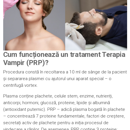
Cum funcționează un tratament Terapia
Vampir (PRP)?
Procedura constă în recoltarea a 10 ml de sânge de la pacient
și separarea plasmei cu ajutorul unui aparat special – o
centrifugă vortex.
Plasma conține plachete, celule stem, enzime, nutrienți,
anticorpi, hormoni, glucoză, proteine, lipide și albumină
(antioxidant puternic). PRP – adică plasma bogată în plachete
– concentrează 7 proteine fundamentale, factori de creștere,
secretați activ de plachete pentru a iniția procesul de
vindecare a rănilor. De asemenea, PRP conține 3 proteine: