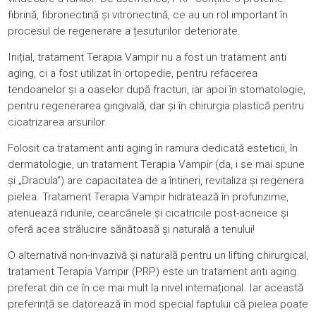
fibrină, fibronectină și vitronectină, ce au un rol important în
procesul de regenerare a țesuturilor deteriorate.
Inițial, tratament Terapia Vampir nu a fost un tratament anti
aging, ci a fost utilizat în ortopedie, pentru refacerea
tendoanelor și a oaselor după fracturi, iar apoi în stomatologie,
pentru regenerarea gingivală, dar și în chirurgia plastică pentru
cicatrizarea arsurilor.
Folosit ca tratament anti aging în ramura dedicată
esteticii
, în
dermatologie, un tratament Terapia Vampir (da, i se mai spune
și „Dracula”) are capacitatea de a întineri, revitaliza și regenera
pielea. Tratament Terapia Vampir hidratează în profunzime,
atenuează ridurile, cearcănele și cicatricile post-acneice și
oferă acea strălucire sănătoasă și naturală a tenului!
O alternativă non-invazivă și naturală pentru un lifting chirurgical,
tratament Terapia Vampir (PRP) este un tratament anti aging
preferat din ce în ce mai mult la nivel internațional. Iar această
preferință se datorează în mod special faptului că pielea poate