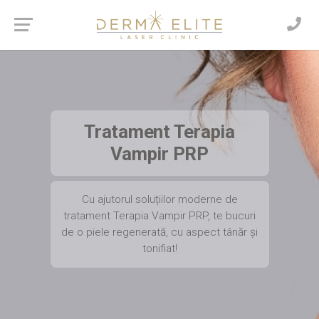
Tratament Terapia
Vampir PRP
Cu ajutorul soluțiilor moderne de
tratament Terapia Vampir PRP, te bucuri
de o piele regenerată, cu aspect tânăr și
tonifiat!