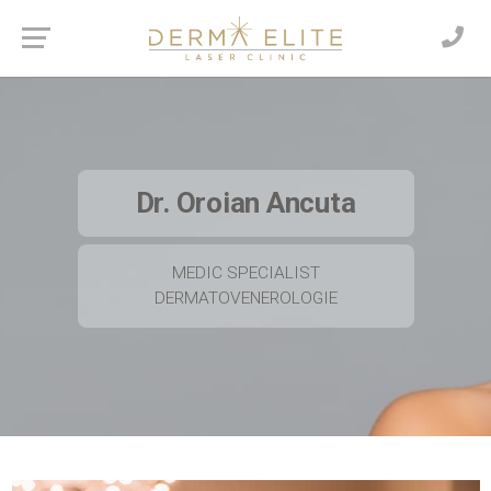
Dr. Oroian Ancuta
MEDIC SPECIALIST
DERMATOVENEROLOGIE