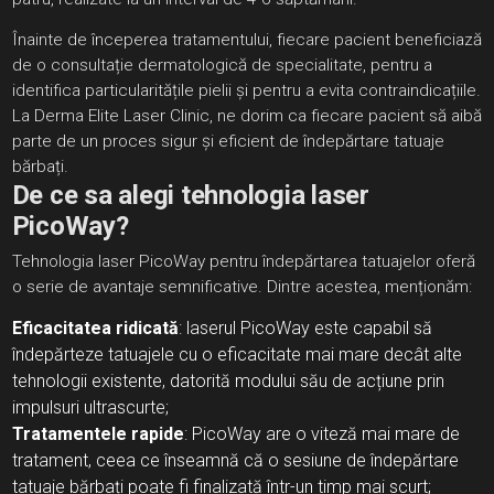
Înainte de începerea tratamentului, fiecare pacient beneficiază
de o consultație dermatologică de specialitate, pentru a
identifica particularitățile pielii și pentru a evita contraindicațiile.
La Derma Elite Laser Clinic, ne dorim ca fiecare pacient să aibă
parte de un proces sigur și eficient de îndepărtare tatuaje
bărbați.
De ce sa alegi tehnologia laser
PicoWay?
Tehnologia laser PicoWay pentru îndepărtarea tatuajelor oferă
o serie de avantaje semnificative. Dintre acestea, menționăm:
Eficacitatea ridicată
: laserul PicoWay este capabil să
îndepărteze tatuajele cu o eficacitate mai mare decât alte
tehnologii existente, datorită modului său de acțiune prin
impulsuri ultrascurte;
Tratamentele rapide
: PicoWay are o viteză mai mare de
tratament, ceea ce înseamnă că o sesiune de îndepărtare
tatuaje bărbați poate fi finalizată într-un timp mai scurt;