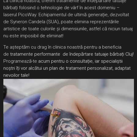
La clinica noastră, oferim tratamente de îndepărtare tatuaje
bărbați folosind o tehnologie de vârf în acest domeniu –
laserul PicoWay. Echipamentul de ultimă generație, dezvoltat
de Syneron Candela (SUA), poate elimina reprezentările
artistice de toate culorile și dimensiunile, astfel că niciun tatuaj
nu este imposibil de eliminat!
Te așteptăm cu drag în clinica noastră pentru a beneficia
de
tratamente performante de îndepărtare tatuaje bărbați Cluj!
Programează-te
acum pentru o consultație, iar specialiștii
noștri îți vor alcătui un plan de tratament personalizat, adaptat
nevoilor tale!