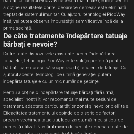
bărbați cu laserul PicoWay necesită mai multe ședințe pentru
a obține rezultatele dorite, deoarece cerneala este eliminată
treptat de sistemul imunitar. Cu ajutorul tehnologiei PicoWay
însă, vei putea observa îmbunătățiri semnificative încă de la
prima ședință.
De câte tratamente îndepărtare tatuaje
bărbați e nevoie?
Dintre toate dispozitivele existente pentru îndepărtarea
tatuajelor, tehnologia PicoWay este soluția perfectă pentru
bărbații care doresc să scape rapid și eficient de tatuaje. Cu
ajutorul acestei tehnologii de ultimă generație, putem
îndepărta tatuajele cu un mic număr de ședințe.
Pentru a obține o îndepărtare tatuaje bărbați fără urmă,
specialiștii noștri îți vor recomanda mai multe sesiuni de
tratament, adaptate particularităților zonei și nevoilor pielii tale.
Eficacitatea tratamentului depinde de o serie de factori,
precum vechimea tatuajului, localizarea, mărimea și tipul de
cerneală utilizat. Numărul minim de ședințe necesare este de
patru, realizate la un interval de 4-6 săptămâni.