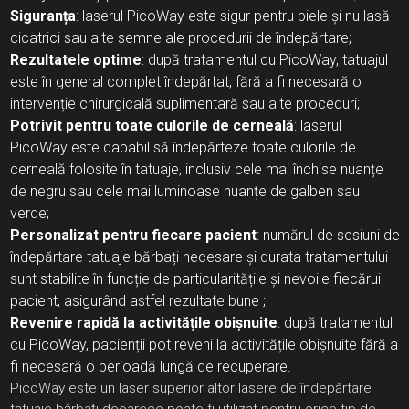
Siguranța
: laserul PicoWay este sigur pentru piele și nu lasă
cicatrici sau alte semne ale procedurii de îndepărtare;
Rezultatele optime
: după tratamentul cu PicoWay, tatuajul
este în general complet îndepărtat, fără a fi necesară o
intervenție chirurgicală suplimentară sau alte proceduri;
Potrivit pentru toate culorile de cerneală
: laserul
PicoWay este capabil să îndepărteze toate culorile de
cerneală folosite în tatuaje, inclusiv cele mai închise nuanțe
de negru sau cele mai luminoase nuanțe de galben sau
verde;
Personalizat pentru fiecare pacient
: numărul de sesiuni de
îndepărtare tatuaje bărbați necesare și durata tratamentului
sunt stabilite în funcție de particularitățile și nevoile fiecărui
pacient, asigurând astfel rezultate bune ;
Revenire rapidă la activitățile obișnuite
: după tratamentul
cu PicoWay, pacienții pot reveni la activitățile obișnuite fără a
fi necesară o perioadă lungă de recuperare.
PicoWay este un laser superior altor lasere de îndepărtare