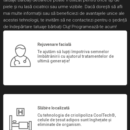
tatuaje bărbați deoarece poate fi utilizat pentru orice tip de
piele și nu lasă cicatrici sau urme vizibile. Dacă dorești să afli
mai multe informații sau să beneficiezi de avantajele unice ale
acestei tehnologii, te invităm să ne contactezi pentru o ședință
de îndepărtare tatuaje bărbați Cluj!
Programează-te acum
!
Rejuvenare facială
Te ajutăm să lupți împotriva semnelor
îmbătrânirii cu ajutorul tratamentelor de
ultimă generație!
Slăbire localizată
Cu tehnologia de criolipoliza CoolTech®,
celule de țesut adipos sunt înghețate și
eliminate de organism.