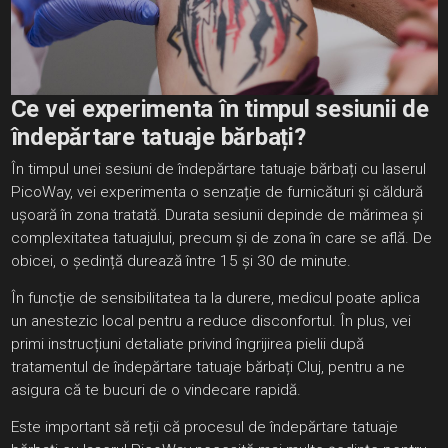
Ce vei experimenta în timpul sesiunii de
îndepărtare tatuaje bărbați?
În timpul unei sesiuni de îndepărtare tatuaje bărbați cu laserul
PicoWay, vei experimenta o senzație de furnicături și căldură
ușoară în zona tratată. Durata sesiunii depinde de mărimea și
complexitatea tatuajului, precum și de zona în care se află. De
obicei, o ședință durează între 15 și 30 de minute.
În funcție de sensibilitatea ta la durere, medicul poate aplica
un anestezic local pentru a reduce disconfortul. În plus, vei
primi instrucțiuni detaliate privind îngrijirea pielii după
tratamentul de îndepărtare tatuaje bărbați Cluj, pentru a ne
asigura că te bucuri de o vindecare rapidă.
Este important să reții că procesul de îndepărtare tatuaje