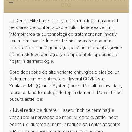
CO2
La Derma Elite Laser Clinic, punem întotdeauna accent
pe starea de confort a pacientului, de aceea venim în
întâmpinarea ta cu tehnologii de tratament non-invaziv
sau minim invaziv. În cadrul clinicii noastre, aparatura
medicală de ultimă generație joacă un rol esențial și vine
să completeze abilitățile și competențele specialiștilor
noștri în
dermatologie
.
Spre deosebire de alte variante chirurgicale clasice, un
tratament tumori cutanate cu
laserul CO2RE sau
Youlaser MT (Quanta System)
prezintă multiple avantaje,
reprezentând tehnologii de top în domeniu. Pacientul se
bucură astfel de:
»
Nivel redus de durere – laserul închide terminațiile
vasculare și nervoase pe măsură ce tăie, astfel încât
edemul și durerea sunt mult reduse sau chiar absente;
»
Recuperare postinterventie rapidă și ușoară;