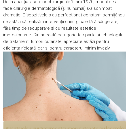
De la apariția laserelor chirurgicale în anii 1970, modul de a
face chirurgie dermatologică (și nu numai) s-a schimbat
dramatic. Dispozitivele s-au perfecționat constant, permițându-
ne astăzi să realizăm intervenții chirurgicale fără sângerare,
fără timp de recuperare și cu rezultate estetice
impresionante. Din această categorie fac parte și tehnologiile
de tratament tumori cutanate, apreciate astăzi pentru
eficiența ridicată, dar și pentru caracterul minim invaziv.
Avantajele unui tratament tumori cutanate cu laserele