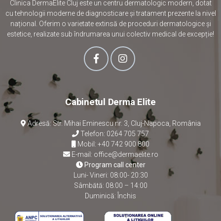
Clinica DermaElite Cluj este un centru dermatologic modern, dotat
cu tehnologii moderne de diagnosticare și tratament prezente la nivel
național. Oferim o varietate extinsă de proceduri dermatologice și
estetice, realizate sub îndrumarea unui colectiv medical de excepție!
Cabinetul Derma Elite
Adresă: Str. Mihai Eminescu nr. 3, Cluj-Napoca, România
Telefon:
0264 705 757
Mobil:
+40 742 900 800
E-mail:
office@dermaelite.ro
Program call center
Luni- Vineri: 08:00- 20:30
Sâmbătă: 08:00 – 14:00
Duminică: Închis