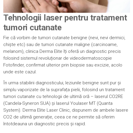
Tehnologii laser pentru tratament
tumori cutanate
Fie că vorbim de tumori cutanate benigne (nevi, nevi dermici,
chiște etc) sau de tumori cutanate maligne (carcinoame,
melanom), clinica Derma Elite îți oferă un diagnostic precis
folosind sistemul revoluționar de
videodermatoscopie
Fotofinder, confirmat ulterior prin biopsie sau excizie, acolo
unde este cazul.
În urma stabilirii diagnosticului, leziunile benigne sunt pur și
simplu vaporizate de la suprafața pielii, folosind un tratament
tumori cutanate cu tehnologii de ultimă oră – laserul CO2RE
(Candela-Syneron SUA)
și laserul Youlaser MT (Quanta
System). Derma Elite Laser Clinic, dispunem de ambele lasere
CO2 de ultimă generație, ceea ce ne permite să oferim
întotdeauna un diagnostic precis și rapid.