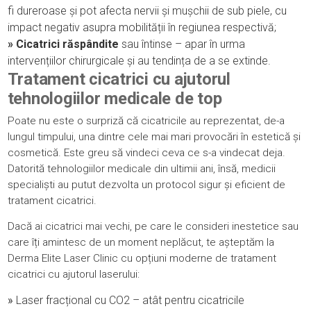
fi dureroase și pot afecta nervii și mușchii de sub piele, cu
impact negativ asupra mobilității în regiunea respectivă;
» Cicatrici răspândite
sau întinse – apar în urma
intervențiilor chirurgicale și au tendința de a se extinde.
Tratament cicatrici cu ajutorul
tehnologiilor medicale de top
Poate nu este o surpriză că cicatricile au reprezentat, de-a
lungul timpului, una dintre cele mai mari provocări în
estetică
și
cosmetică. Este greu să vindeci ceva ce s-a vindecat deja.
Datorită tehnologiilor medicale din ultimii ani, însă, medicii
specialiști au putut dezvolta un protocol sigur și eficient de
tratament cicatrici.
Dacă ai cicatrici mai vechi, pe care le consideri inestetice sau
care îți amintesc de un moment neplăcut, te așteptăm la
Derma Elite Laser Clinic cu opțiuni moderne de tratament
cicatrici cu ajutorul
laserului
:
»
Laser fracțional cu CO2 – atât pentru cicatricile