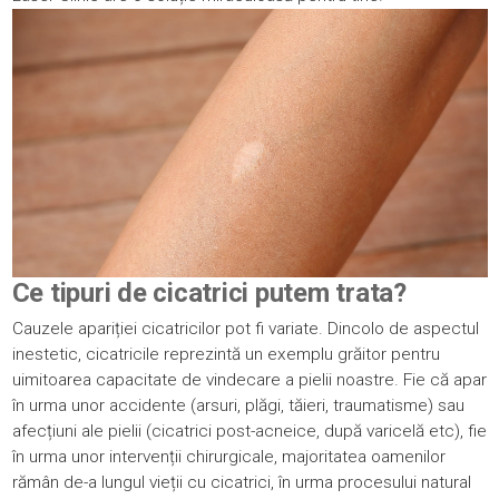
Ce tipuri de cicatrici putem trata?
Cauzele apariției cicatricilor pot fi variate. Dincolo de aspectul
inestetic, cicatricile reprezintă un exemplu grăitor pentru
uimitoarea capacitate de vindecare a pielii noastre. Fie că apar
în urma unor accidente (arsuri, plăgi, tăieri, traumatisme) sau
afecțiuni ale pielii (cicatrici post-acneice, după varicelă etc), fie
în urma unor intervenții chirurgicale, majoritatea oamenilor
rămân de-a lungul vieții cu cicatrici, în urma procesului natural