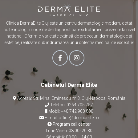
Clinica DermaElite Cluj este un centru dermatologic modern, dotat
cu tehnologii moderne de diagnosticare și tratament prezente la nivel
național. Oferim o varietate extinsă de proceduri dermatologice și
estetice, realizate sub îndrumarea unui colectiv medical de excepție!
Cabinetul Derma Elite
Adresă: Str. Mihai Eminescu nr. 3, Cluj-Napoca, România
Telefon:
0264 705 757
Mobil:
+40 742 900 800
E-mail:
office@dermaelite.ro
Program call center
Luni- Vineri: 08:00- 20:30
Sâmbătă: 08:00 – 14:00