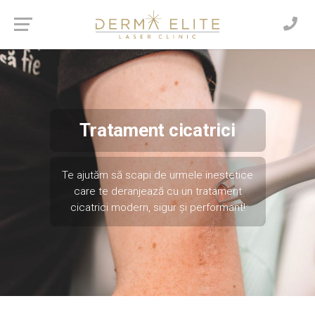
Tratament cicatrici
Te ajutăm să scapi de urmele inestetice
care te deranjează cu un tratament
cicatrici modern, sigur și performant!