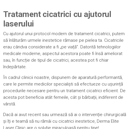
Tratament cicatrici cu ajutorul
laserului
Cu ajutorul unui protocol modern de tratament cicatrici, putem
să înlăturăm urmele inestetice rămase pe pielea ta. Cicatricile
erau cândva considerate a fi „pe viață”. Datorită tehnologiilor
medicale moderne, aspectul acestora poate fi însă ameliorat
sau, în funcție de tipul de cicatrici, acestea pot fi chiar
îndepărtate.
În cadrul clinicii noastre, dispunem de aparatură performantă,
care le permite medicilor specialiști să efectueze cu ușurință
procedurile necesare pentru un tratament cicatrici eficient. De
acesta pot beneficia atât femeile, cât și
bărbații
, indiferent de
vârstă.
Dacă ai avut recent sau urmează să ai o intervenție chirurgicală
și îți e teamă să nu rămâi cu cicatrici inestetice,
Derma Elite
Laser Clinic
are o soluție miraculoasă pentru tine!