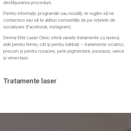
desfășurarea procedurii.
Pentru informații, programări sau noutăți, te rugăm
să ne
contactezi
sau să te alături comunității de pe rețelele de
socializare (
Facebook
,
Instagram
).
Derma Elite Laser Clinic oferă variate
tratamente cu laserul
,
atât pentru femei, cât și pentru bărbați – tratamente cicatrici,
precum și pentru
rozacee
,
pete pigmentare
,
psoriazis
,
varice
și venectazii
.
Tratamente laser