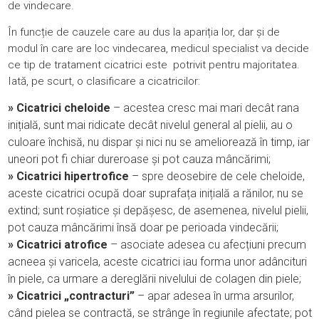
de vindecare.
În funcție de cauzele care au dus la apariția lor, dar și de
modul în care are loc vindecarea, medicul specialist va decide
ce tip de tratament cicatrici este potrivit pentru majoritatea.
Iată, pe scurt, o clasificare a cicatricilor:
» Cicatrici cheloide
– acestea cresc mai mari decât rana
inițială, sunt mai ridicate decât nivelul general al pielii, au o
culoare închisă, nu dispar și nici nu se ameliorează în timp, iar
uneori pot fi chiar dureroase și pot cauza mâncărimi;
» Cicatrici hipertrofice
– spre deosebire de cele cheloide,
aceste cicatrici ocupă doar suprafața inițială a rănilor, nu se
extind; sunt roșiatice și depășesc, de asemenea, nivelul pielii,
pot cauza mâncărimi însă doar pe perioada vindecării;
» Cicatrici atrofice
– asociate adesea cu afecțiuni precum
acneea și varicela, aceste cicatrici iau forma unor adâncituri
în piele, ca urmare a dereglării nivelului de colagen din piele;
» Cicatrici „contracturi”
– apar adesea în urma arsurilor,
când pielea se contractă, se strânge în regiunile afectate; pot