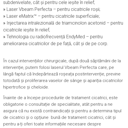
subdenivelate, cât și pentru cele ieșite în relief;
»
Laser Vbeam Perfecta – pentru cicatricile roșii;
»
Laser eMatrix™ – pentru cicatricile superficiale;
»
Injectarea intralezională de triamcinolon acetonid – pentru
cicatricile ieșite în relief;
»
Tehnologia cu radiofrecvență EndyMed – pentru
ameliorarea cicatricilor de pe față, cât și de pe corp.
În cazul intervențiilor chirurgicale, după două săptămâni de la
intervenție, putem folosi laserul Vbeam Perfecta care, pe
lângă faptul că îndepărtează roșeața postintervenție, previne
totodată și proliferarea vaselor de sânge și apariția cicatricilor
hipertrofice și cheloide.
Înainte de a începe procedurile de tratament cicatrici, este
obligatorie o consultație de specialitate, atât pentru a ne
asigura că nu există contraindicații și pentru a determina tipul
de cicatrici și o opțiune
bună de tratament cicatrici, cât și
pentru a-ți oferi toate informațiile necesare despre